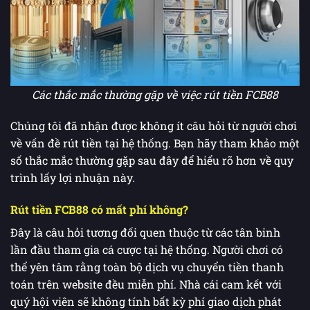
Các thắc mắc thường gặp về việc rút tiền
FCB88
Chúng tôi đã nhận được không ít câu hỏi từ người chơi
về vấn đề rút tiền tại hệ thống. Bạn hãy tham khảo một
số thắc mắc thường gặp sau đây để hiểu rõ hơn về quy
trình lấy lợi nhuận này.
Rút tiền
FCB88
có mất phí không?
Đây là câu hỏi tương đối quen thuộc từ các tân binh
lần đầu tham gia cá cược tại hệ thống. Người chơi có
thể yên tâm rằng toàn bộ dịch vụ chuyển tiền thanh
toán trên website đều miễn phí. Nhà cái cam kết với
quý hội viên sẽ không tính bất kỳ phí giao dịch phát