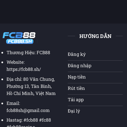
HƯỚNG DẪN
Thương Hiệu: FCB88
Đăng ký
Website:
Đăng nhập
https://fcb88.sh/
Nạp tiền
Địa chỉ: 80 Văn Chung,
Phường 13, Tân Bình,
Rút tiền
Hồ Chí Minh, Việt Nam
Tải app
Email:
fcb88sh@gmail.com
Đại lý
Hastag: #fcb88 #fc88
#fcb88casino