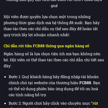
quả
Hội viên được quyền lựa chọn một trong những
phương thức giao dịch mà hệ thống đề xuất. Bạn hãy
thao tác theo các chỉ dẫn cụ thể sau đây để hoàn tất
quy trình lấy lợi nhuận nhanh nhất:
Chỉ dẫn rút tiền
FCB88
thông qua ngân hàng số
Ngân hàng số là lựa chọn tiện ích mà bạn không nên
bỏ. Hội viên có thể thao tác theo các chỉ dẫn chi tiết sau
đây:
Bước 1: Quý khách hàng hãy đăng nhập tài khoản
chính chủ tại website của thương hiệu
FCB88
. Bạn
có thể sử dụng phiên bản ứng dụng để tối ưu hoá
các tính năng hỗ trợ.
Bước 2: Người chơi hãy click vào chuyên mục “
rút