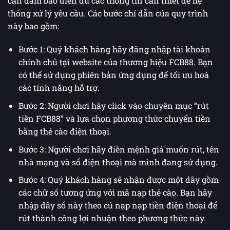
cần đảm bảo điền đủ các thông tin cần thiết để hệ
thống xử lý yêu cầu. Các bước chỉ dẫn của quy trình
này bao gồm:
Bước 1: Quý khách hàng hãy đăng nhập tài khoản
chính chủ tại website của thương hiệu
FCB88
. Bạn
có thể sử dụng phiên bản ứng dụng để tối ưu hoá
các tính năng hỗ trợ.
Bước 2: Người chơi hãy click vào chuyên mục “rút
tiền
FCB88
” và lựa chọn phương thức chuyển tiền
bằng thẻ cào điện thoại.
Bước 3: Người chơi hãy điền mệnh giá muốn rút, tên
nhà mạng và số điện thoại mà mình đang sử dụng.
Bước 4: Quý khách hàng sẽ nhận được một dãy gồm
các chữ số tương ứng với mã nạp thẻ cào. Bạn hãy
nhập dãy số này theo cú nạp nạp tiền điện thoại để
rút thành công lợi nhuận theo phương thức này.