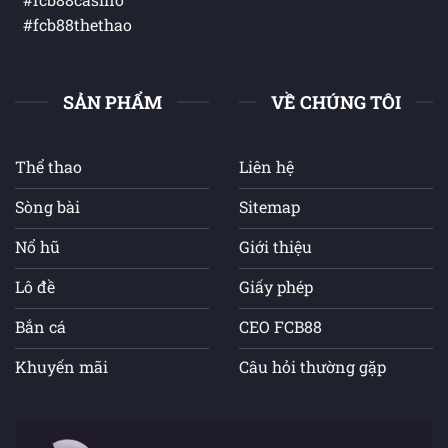
#fcb88thethao
SẢN PHẨM
VỀ CHÚNG TÔI
Thể thao
Liên hệ
Sòng bài
Sitemap
Nổ hũ
Giới thiệu
Lô đề
Giấy phép
Bắn cá
CEO FCB88
Khuyến mãi
Câu hỏi thường gặp