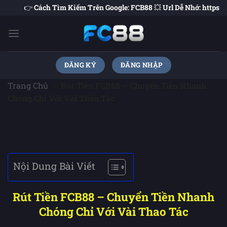
Bỏ
👉
Cách Tìm Kiếm Trên Google:
FCB88
💥
Url Dễ Nhớ:
https://fcb88.sh
qua
nội
dung
ĐĂNG KÝ
ĐĂNG NHẬP
Trang Chủ
»
Rút Tiền FCB88 – Chuyển Tiền Nhanh
Chóng Chỉ Với Vài Thao Tác
Nội Dung Bài Viết
Rút Tiền
FCB88
– Chuyển Tiền Nhanh
Chóng Chỉ Với Vài Thao Tác