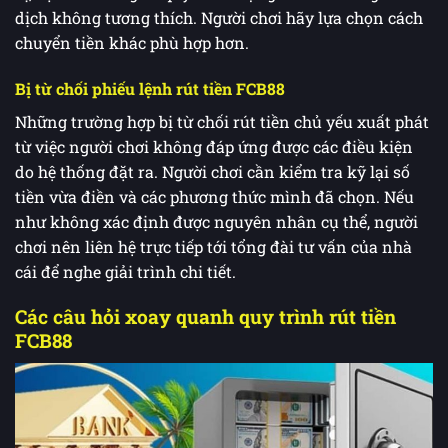
dịch không tương thích. Người chơi hãy lựa chọn cách
chuyển tiền khác phù hợp hơn.
Bị từ chối phiếu lệnh rút tiền
FCB88
Những trường hợp bị từ chối rút tiền chủ yếu xuất phát
từ việc người chơi không đáp ứng được các điều kiện
do hệ thống đặt ra. Người chơi cần kiểm tra kỹ lại số
tiền vừa điền và các phương thức mình đã chọn. Nếu
như không xác định được nguyên nhân cụ thể, người
chơi nên liên hệ trực tiếp tới tổng đài tư vấn của nhà
cái để nghe giải trình chi tiết.
Các câu hỏi xoay quanh quy trình rút tiền
FCB88