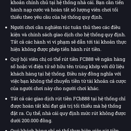
khoản chính chủ tại hệ thống nhà cái. Bạn cần tiến
hành nạp cước và hoàn tất số lượng viên chơi tối
thiểu theo yêu cầu của hệ thống quy định.
Người chơi cần nghiêm túc tuân thủ theo các điều
kiện và chính sách giao dịch cho hệ thống quy định.
Tất cả các hành vi vi phạm sẽ dẫn tới tài khoản thực
hiện không được phép tiến hành rút tiền.
Quý hội viên chị có thể rút tiền
FCB88
về ngân hàng
số hoặc ví điện tử sở hữu tên trùng khớp với dữ liệu
khách hàng tại hệ thống. Điều này đồng nghĩa với
việc bạn không thể chuyển tiền từ tài khoản cá cược
của người chơi này cho người chơi khác.
Tất cả các giao dịch rút tiền FCbB88 tại hệ thống chỉ
được hoàn tất khi đạt giá trị tối thiểu mà hệ thống
đặt ra. Cụ thể, nhà cái quy định mức rút không được
dưới 200.000 đồng.
Quý khách hàng chỉ có thể thực hiện việc rút tiền