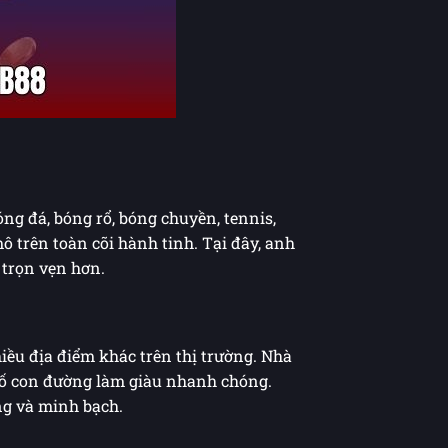
ng đá, bóng rổ, bóng chuyền, tennis,
 trên toàn cõi hành tinh. Tại đây, anh
 trọn vẹn hơn.
iều địa điểm khác trên thị trường. Nhà
 số con đường làm giàu nhanh chóng.
ng và minh bạch.