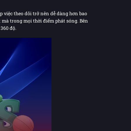
úp việc theo dõi trở nên dễ dàng hơn bao
t mà trong mọi thời điểm phát sóng. Bên
 360 độ.