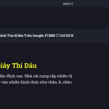
GMT+7
 Trên Google:
FCB88
💥
Url Dễ Nhớ:
https://fcb88.sh/
💥
🏆 Ultimate C
Giây Thi Đấu
ấu đỉnh cao. Nhà cái cung cấp nhiều tỷ
tư vào nhiều hình thức như châu Á, châu