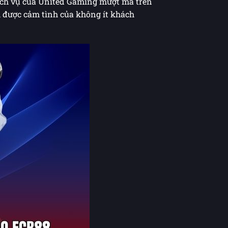
 dịch vụ của United Gaming mượt mà trên
ếm được cảm tình của không ít khách