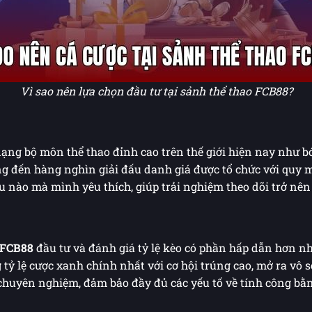
Vì sao nên lựa chọn đầu tư tại sảnh thể thao
FCB88
?
ạng bộ môn thể thao đỉnh cao trên thế giới hiện nay như bó
g đến hàng nghìn giải đấu danh giá được tổ chức với quy mô
u nào mà mình yêu thích, giúp trải nghiệm theo dõi trở nên
FCB88
đầu tư và đánh giá tỷ lệ kèo có phần hấp dẫn hơn nh
 tỷ lệ cược xanh chính nhất với cơ hội trúng cao, mở ra vô
c chuyên nghiệm, đảm bảo đầy đủ các yếu tố về tính công bằ