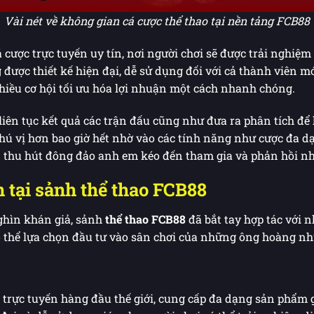
Vài nét về không gian cá cược thể thao tại nền tảng
FCB88
 cược trực tuyến uy tín, nơi người chơi sẽ được trải nghiệ
g được thiết kế hiện đại, dễ sử dụng đối với cả thành viên m
nhiều cơ hội tối ưu hóa lợi nhuận một cách nhanh chóng.
iên tục kết quả các trận đấu cũng như đưa ra phân tích để h
thú vị hơn bao giờ hết nhờ vào các tính năng như cược đa dạ
 thu hút đông đảo anh em kéo đến tham gia và phản hồi nhi
 tại sảnh thể thao
FCB88
ghìn khán giả, sảnh
thể thao
FCB88
đã bắt tay hợp tác với 
ó thể lựa chọn đầu tư vào sân chơi của những ông hoàng nh
trực tuyến hàng đầu thế giới, cung cấp đa dạng sản phẩm gi