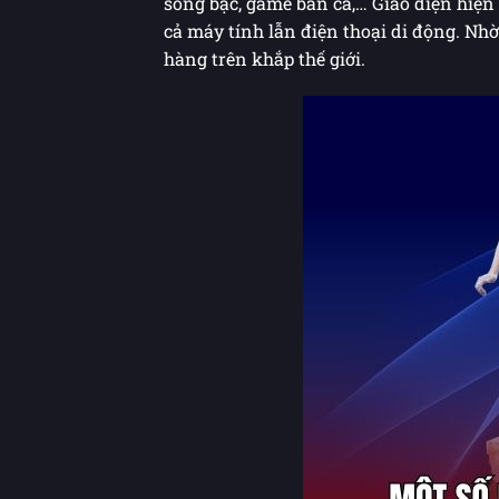
sòng bạc, game bắn cá,… Giao diện hiện
cả máy tính lẫn điện thoại di động. Nh
hàng trên khắp thế giới.