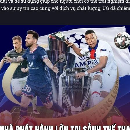
 đại và dễ sử dụng giúp cho người chơi có thể trải nghiệm
ờ vào sự uy tín cao cùng với dịch vụ chất lượng, UG đã chi