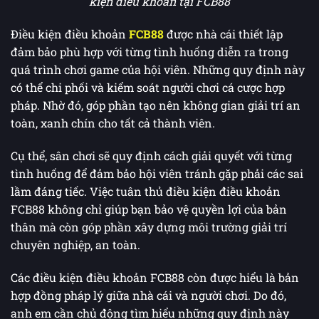
kiện điều khoản tại
FCB88
Điều kiện điều khoản
FCB88
được nhà cái thiết lập
đảm bảo phù hợp với từng tình huống diễn ra trong
quá trình chơi game của hội viên. Những quy định này
có thể chi phối và kiểm soát người chơi cá cược hợp
pháp. Nhờ đó, góp phần tạo nên không gian giải trí an
toàn, xanh chín cho tất cả thành viên.
Cụ thể, sân chơi sẽ quy định cách giải quyết với từng
tình huống để đảm bảo hội viên tránh gặp phải các sai
lầm đáng tiếc. Việc tuân thủ điều kiện điều khoản
FCB88
không chỉ giúp bạn bảo vệ quyền lợi của bản
thân mà còn góp phần xây dựng môi trường giải trí
chuyên nghiệp, an toàn.
Các điều kiện điều khoản
FCB88
còn được hiểu là bản
hợp đồng pháp lý giữa nhà cái và người chơi. Do đó,
anh em cần chủ động tìm hiểu những quy định này