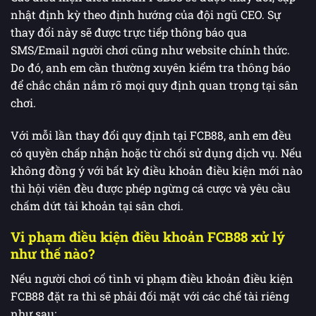
nhật định kỳ theo định hướng của đội ngũ CEO. Sự
thay đổi này sẽ được trực tiếp thông báo qua
SMS/Email người chơi cũng như website chính thức.
Do đó, anh em cần thường xuyên kiểm tra thông báo
để chắc chắn nắm rõ mọi quy định quan trọng tại sân
chơi.
Với mỗi lần thay đổi quy định tại
FCB88
, anh em đều
có quyền chấp nhận hoặc từ chối sử dụng dịch vụ. Nếu
không đồng ý với bất kỳ điều khoản điều kiện mới nào
thì hội viên đều được phép ngừng cá cược và yêu cầu
chấm dứt tài khoản tại sân chơi.
Vi phạm điều kiện điều khoản
FCB88
xử lý
như thế nào?
Nếu người chơi cố tình vi phạm điều khoản điều kiện
FCB88
đặt ra thì sẽ phải đối mặt với các chế tài riêng
như sau: