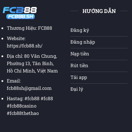
HƯỚNG DẪN
Thương Hiệu: FCB88
Đăng ký
Website:
Đăng nhập
https://fcb88.sh/
Nạp tiền
Địa chỉ: 80 Văn Chung,
Phường 13, Tân Bình,
Rút tiền
Hồ Chí Minh, Việt Nam
Tải app
Email:
fcb88sh@gmail.com
Đại lý
Hastag: #fcb88 #fc88
#fcb88casino
#fcb88thethao