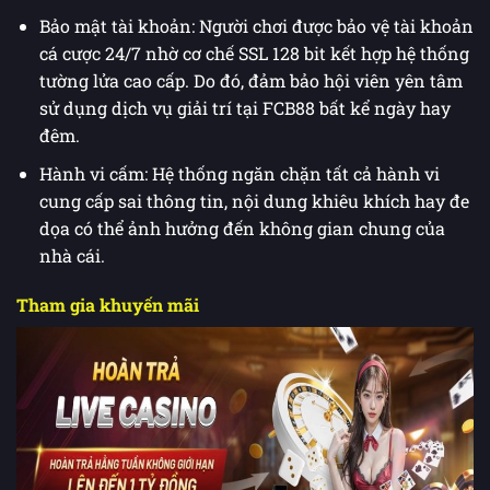
Bảo mật tài khoản: Người chơi được bảo vệ tài khoản
cá cược 24/7 nhờ cơ chế SSL 128 bit kết hợp hệ thống
tường lửa cao cấp. Do đó, đảm bảo hội viên yên tâm
sử dụng dịch vụ giải trí tại
FCB88
bất kể ngày hay
đêm.
Hành vi cấm: Hệ thống ngăn chặn tất cả hành vi
cung cấp sai thông tin, nội dung khiêu khích hay đe
dọa có thể ảnh hưởng đến không gian chung của
nhà cái.
Tham gia khuyến mãi